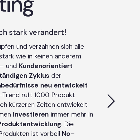
ting
h stark verändert!
fen und verzahnen sich alle
stark wie in keinen anderem
– und
Kundenorientiert
tändigen
Zyklus
der
bedürfnisse
neu
entwickelt
p-Trend ruft 1000 Produkt
och kürzeren Zeiten entwickelt
hmen
investieren
immer mehr in
Produktentwicklung
. Die
Produkten ist vorbei!
No
–