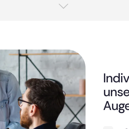
Indi
unse
Aug