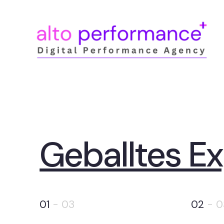
Geballtes E
01
- 03
02
- 0