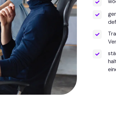
wöc
ge
def
Tra
Ver
stä
hal
ein