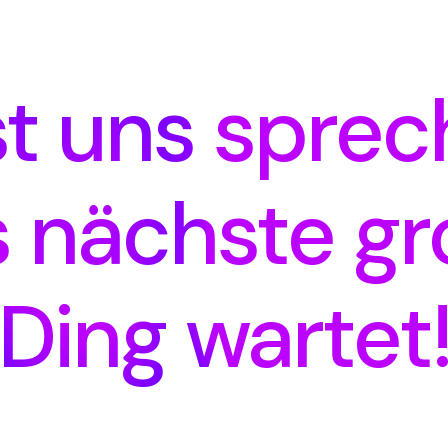
st uns sprec
 nächste g
Ding wartet