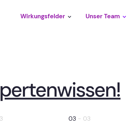
Wirkungsfelder
Unser Team
xpertenwissen!
3
03
- 03