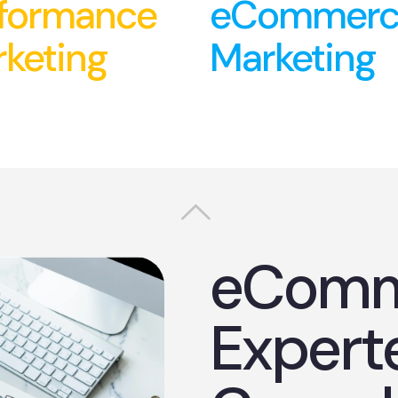
formance
eCommerc
keting
Marketing
eComm
Expert