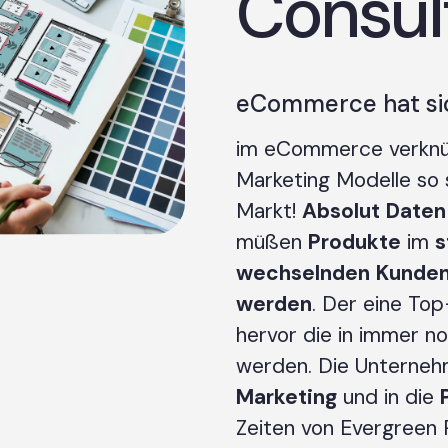
Consul
eCommerce hat sic
im eCommerce verknüp
Marketing Modelle so 
Markt!
Absolut
Daten
müßen
Produkte
im
s
wechselnden
Kunden
werden
. Der eine To
hervor die in immer n
werden. Die Unterne
Marketing
und in die
Zeiten von Evergreen 