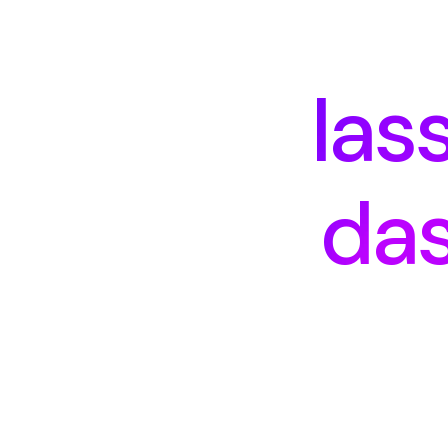
las
das