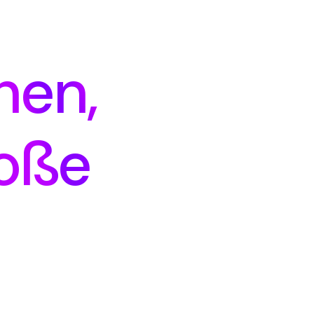
hen,
roße
!